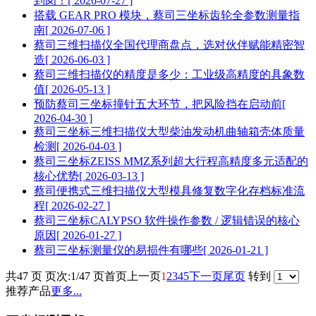
到岗！
[ 2026-07-27 ]
搭载 GEAR PRO 模块，蔡司三坐标齿轮全参数测量指
南
[ 2026-07-06 ]
蔡司三维扫描仪全国代理商盘点，选对伙伴赋能精密智
造
[ 2026-06-03 ]
蔡司三维扫描仪的精度是多少：工业级高精度的具象数
值
[ 2026-05-13 ]
预防蔡司三坐标撞针五大环节，把风险挡在启动前
[
2026-04-30 ]
蔡司三坐标三维扫描仪大型柴油发动机曲轴箱壳体质量
检测
[ 2026-04-03 ]
蔡司三坐标ZEISS MMZ系列超大行程高精度多元适配的
核心优势
[ 2026-03-13 ]
蔡司便携式三维扫描仪大型模具修复数字化存档标准流
程
[ 2026-02-27 ]
蔡司三坐标CALYPSO 软件操作参数 / 逻辑错误的核心
原因
[ 2026-01-27 ]
蔡司三坐标测量仪的易损件有哪些
[ 2026-01-21 ]
共47 页 页次:1/47 页
首页
上一页
1
2
3
4
5
下一页
尾页
转到
推荐产品
更多...