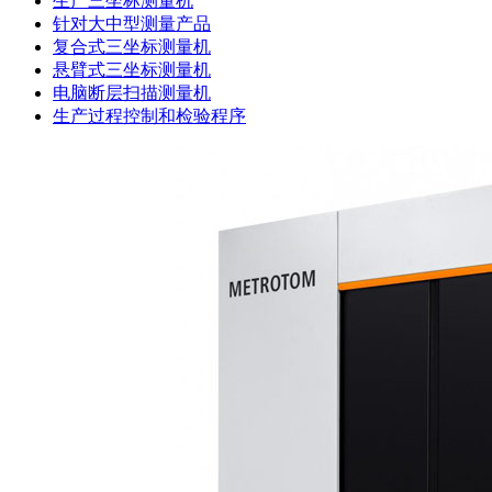
生产三坐标测量机
针对大中型测量产品
复合式三坐标测量机
悬臂式三坐标测量机
电脑断层扫描测量机
生产过程控制和检验程序