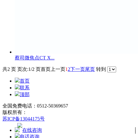
蔡司微焦点CT X...
共2 页 页次:1/2 页
首页
上一页
1
2
下一页
尾页
转到
首页
联系
顶部
全国免费电话：0512-50369657
版权所有：
苏ICP备13044175号
在线咨询
电话咨询