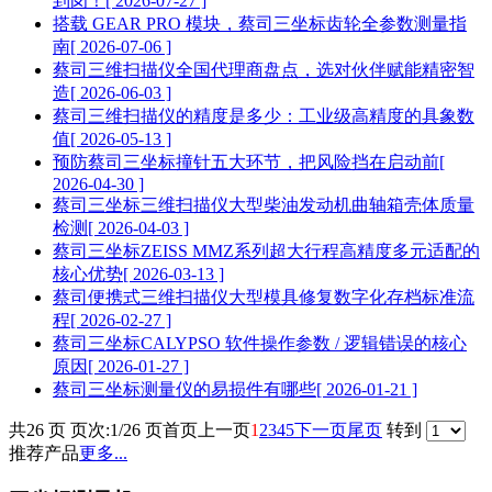
到岗！
[ 2026-07-27 ]
搭载 GEAR PRO 模块，蔡司三坐标齿轮全参数测量指
南
[ 2026-07-06 ]
蔡司三维扫描仪全国代理商盘点，选对伙伴赋能精密智
造
[ 2026-06-03 ]
蔡司三维扫描仪的精度是多少：工业级高精度的具象数
值
[ 2026-05-13 ]
预防蔡司三坐标撞针五大环节，把风险挡在启动前
[
2026-04-30 ]
蔡司三坐标三维扫描仪大型柴油发动机曲轴箱壳体质量
检测
[ 2026-04-03 ]
蔡司三坐标ZEISS MMZ系列超大行程高精度多元适配的
核心优势
[ 2026-03-13 ]
蔡司便携式三维扫描仪大型模具修复数字化存档标准流
程
[ 2026-02-27 ]
蔡司三坐标CALYPSO 软件操作参数 / 逻辑错误的核心
原因
[ 2026-01-27 ]
蔡司三坐标测量仪的易损件有哪些
[ 2026-01-21 ]
共26 页 页次:1/26 页
首页
上一页
1
2
3
4
5
下一页
尾页
转到
推荐产品
更多...