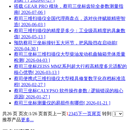
到岗！
[ 2026-07-27 ]
搭载 GEAR PRO 模块，蔡司三坐标齿轮全参数测量指
南
[ 2026-07-06 ]
蔡司三维扫描仪全国代理商盘点，选对伙伴赋能精密智
造
[ 2026-06-03 ]
蔡司三维扫描仪的精度是多少：工业级高精度的具象数
值
[ 2026-05-13 ]
预防蔡司三坐标撞针五大环节，把风险挡在启动前
[
2026-04-30 ]
蔡司三坐标三维扫描仪大型柴油发动机曲轴箱壳体质量
检测
[ 2026-04-03 ]
蔡司三坐标ZEISS MMZ系列超大行程高精度多元适配的
核心优势
[ 2026-03-13 ]
蔡司便携式三维扫描仪大型模具修复数字化存档标准流
程
[ 2026-02-27 ]
蔡司三坐标CALYPSO 软件操作参数 / 逻辑错误的核心
原因
[ 2026-01-27 ]
蔡司三坐标测量仪的易损件有哪些
[ 2026-01-21 ]
共26 页 页次:1/26 页
首页
上一页
1
2
3
4
5
下一页
尾页
转到
推荐产品
更多...