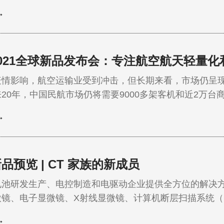
件等，尤其是几何形状复杂的零件，广泛应用于快速成型
→
021全球新品发布会：专注航空航天轻量
疫情影响，航空运输业受到冲击，但长期来看，市场仍呈现
20年，中国民航市场仍将需要9000多架客机和近2万台
→
品预览 | CT 家族的新成员
电池研发生产、电控制造和电驱动企业提供全方位的解决
微镜、电子显微镜、X射线显微镜、计算机断层扫描系统（
构、成分、电气和尺寸进行多维度、不同精度的评估级别
→