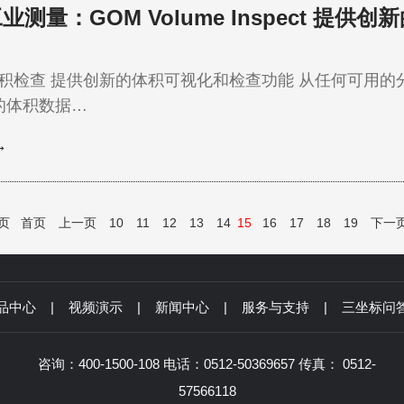
业测量：GOM Volume Inspect 提
从任何可用的分析 由计算机断层扫描系统 (C
集的体积数据…
→
 页
首页
上一页
10
11
12
13
14
15
16
17
18
19
下一
品中心
|
视频演示
|
新闻中心
|
服务与支持
|
三坐标问
咨询：400-1500-108 电话：0512-50369657 传真： 0512-
57566118