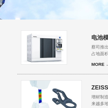
电池模
蔡司推出全新紧
占地面积比同类产品更小 可提
保证电
MORE 
ZEI
增材制
来越多