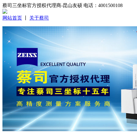
蔡司三坐标官方授权代理商-昆山友硕 电话：4001500108
网站首页
丨
关于蔡司