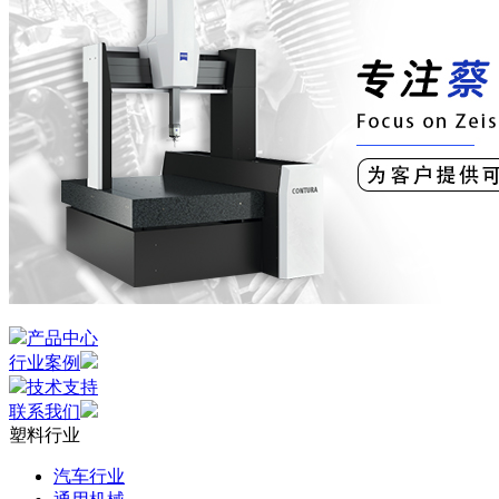
产品中心
行业案例
技术支持
联系我们
塑料行业
汽车行业