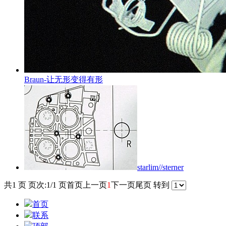
Braun-让无形变得有形
starlim//sterner
共1 页 页次:1/1 页
首页
上一页
1
下一页
尾页
转到
首页
联系