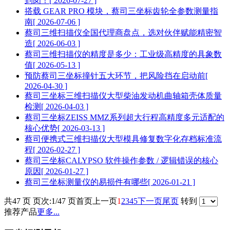
到岗！
[ 2026-07-27 ]
搭载 GEAR PRO 模块，蔡司三坐标齿轮全参数测量指
南
[ 2026-07-06 ]
蔡司三维扫描仪全国代理商盘点，选对伙伴赋能精密智
造
[ 2026-06-03 ]
蔡司三维扫描仪的精度是多少：工业级高精度的具象数
值
[ 2026-05-13 ]
预防蔡司三坐标撞针五大环节，把风险挡在启动前
[
2026-04-30 ]
蔡司三坐标三维扫描仪大型柴油发动机曲轴箱壳体质量
检测
[ 2026-04-03 ]
蔡司三坐标ZEISS MMZ系列超大行程高精度多元适配的
核心优势
[ 2026-03-13 ]
蔡司便携式三维扫描仪大型模具修复数字化存档标准流
程
[ 2026-02-27 ]
蔡司三坐标CALYPSO 软件操作参数 / 逻辑错误的核心
原因
[ 2026-01-27 ]
蔡司三坐标测量仪的易损件有哪些
[ 2026-01-21 ]
共47 页 页次:1/47 页
首页
上一页
1
2
3
4
5
下一页
尾页
转到
推荐产品
更多...