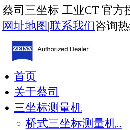
蔡司三坐标 工业CT 官
网址地图
|
联系我们
咨询热
首页
关于蔡司
三坐标测量机
桥式三坐标测量机..