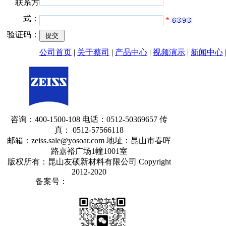
联系方
式：
*
验证码：
公司首页
|
关于蔡司
|
产品中心
|
视频演示
|
新闻中心
咨询：400-1500-108 电话：0512-50369657 传
真： 0512-57566118
邮箱：zeiss.sale@yosoar.com 地址：昆山市春晖
路嘉裕广场1幢1001室
版权所有：昆山友硕新材料有限公司 Copyright
2012-2020
备案号：
苏ICP备13044175号-4