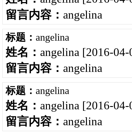
留言内容：
angelina
标题：
angelina
姓名：
angelina
[2016-04-
留言内容：
angelina
标题：
angelina
姓名：
angelina
[2016-04-
留言内容：
angelina