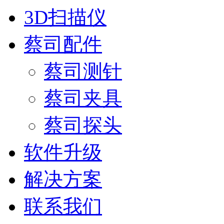
3D扫描仪
蔡司配件
蔡司测针
蔡司夹具
蔡司探头
软件升级
解决方案
联系我们