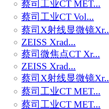
蔡司工业CT MET...
蔡司工业CT Vol...
蔡司X射线显微镜Xr..
ZEISS Xrad...
蔡司微焦点CT Xr...
ZEISS Xrad...
蔡司X射线显微镜Xr..
蔡司工业CT MET...
蔡司工业CT MET...