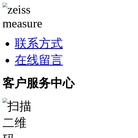
联系方式
在线留言
客户服务中心