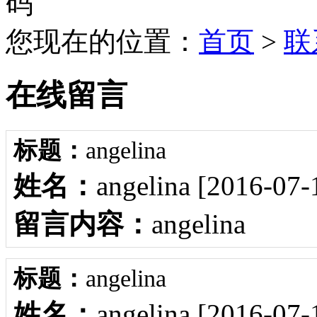
您现在的位置：
首页
>
联
在线留言
标题：
angelina
姓名：
angelina
[2016-07-
留言内容：
angelina
标题：
angelina
姓名：
angelina
[2016-07-