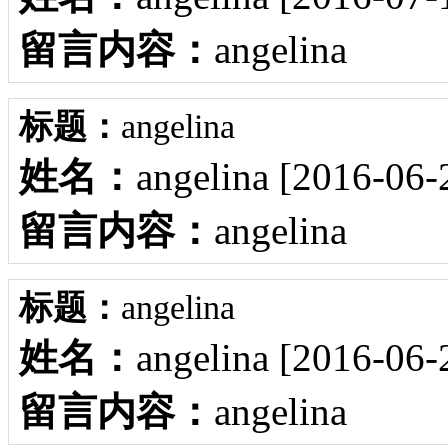
留言内容：
angelina
标题：
angelina
姓名：
angelina
[2016-06-
留言内容：
angelina
标题：
angelina
姓名：
angelina
[2016-06-
留言内容：
angelina