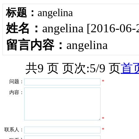
标题：
angelina
姓名：
angelina
[2016-06-
留言内容：
angelina
共9 页 页次:5/9 页
首
问题：
*
内容：
*
联系人：
*