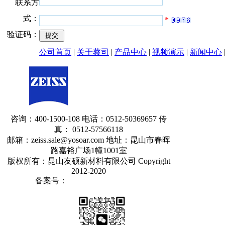
联系方
式：
*
验证码：
公司首页
|
关于蔡司
|
产品中心
|
视频演示
|
新闻中心
咨询：400-1500-108 电话：0512-50369657 传
真： 0512-57566118
邮箱：zeiss.sale@yosoar.com 地址：昆山市春晖
路嘉裕广场1幢1001室
版权所有：昆山友硕新材料有限公司 Copyright
2012-2020
备案号：
苏ICP备13044175号-4