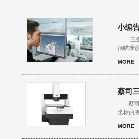
作为优质供应
力工具
小编
三坐标
括瞄准
坐标检测的也
MORE 
司三坐标的
识，当
蔡司
蔡司三
坐标的
司三坐
MORE 