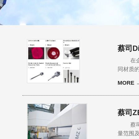
蔡司D
在企业
同材质
影响。
MORE 
蔡司三坐
球的全
蔡司Z
蔡司三
量范围