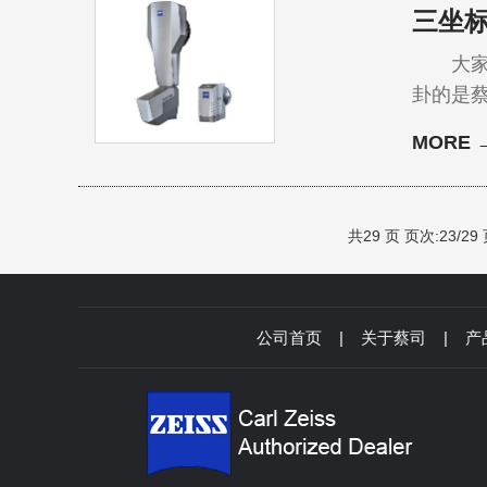
三坐
大家好
卦的是
达到不
MORE 
测头又该如何选
理，除
共29 页 页次:23/29
公司首页
|
关于蔡司
|
产