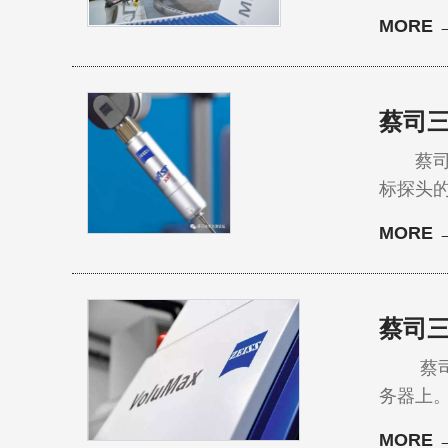
家带来的三坐标应用
MORE 
ThyssenKrupp Rothe
拥有…
蔡司三
蔡司三
标探头的型
是一款
MORE 
往期精彩文章一窥究竟：
三坐标
蔡司三
蔡司三
务器上。 通过安全的互联网连接，用户可从任何地方访问这些数据，这些数据也能
式显示
MORE 