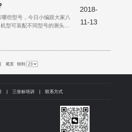
？
2018-
哪些型号，今日小编跟大家八
11-13
机型可装配不同型号的测头以
有哪些型号呢?不同的型号的
页
尾页
转到
答
|
三坐标培训
|
联系方式