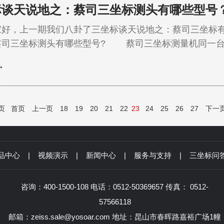
标谈天说地之：蔡司三坐标测头有哪些型号
，上一期我们八卦了三坐标谈天说地之：蔡司三坐标有
蔡司三坐标测头有哪些型号? 蔡司三坐标测量机同一台
同的测量目的，满足不同测量件的需要。那么三坐标测头都
→
择呢?下面为大家详细介绍。 昆山友硕新材料有限公司作为蔡司官方授权代
了销售各种型号蔡司三坐…
 页
首页
上一页
18
19
20
21
22
23
24
25
26
27
下一
品中心
|
视频演示
|
新闻中心
|
服务与支持
|
三坐标问
咨询：400-1500-108 电话：0512-50369657 传真： 0512-
57566118
邮箱：zeiss.sale@yosoar.com 地址：昆山市春晖路嘉裕广场1幢