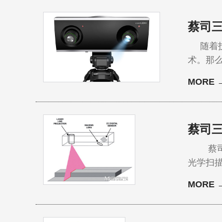
蔡司
随着技
术。那么
获取的三维数据更全面，
MORE 
区域，
有限数据
蔡司
蔡司三
光学扫
描测量
MORE 
远远无
据。此