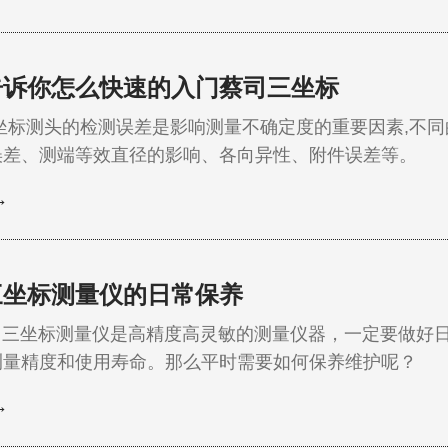
商，必须为客户提供*优质量，Metabowerke GmbH就是这样一个生产专业动
和配件的公司。该公司成…
告诉你怎么快速的入门蔡司三坐标
测头的检测误差是影响测量不确定度的重要因素,不同的
误差、测端等效直径的影响、各向异性、附件误差等。 
不列外，特别是没有人带的情况下，很多书 上讲的也比较专业，很多刚刚接触蔡
→
人看不懂。本篇尽量用简单的不怎么专业的 介绍 PC-DMIS 三坐标的入
然其中的专业会尽量用不专业的…
三坐标测量仪的日常保养
坐标测量仪是高精度高灵敏的测量仪器，一定要做好日
测量精度和使用寿命。那么平时需要如何保养维护呢？ 
标测量仪对于工作的环境有严格的要求，有相应的温度和湿
→
境温度控制在20±2℃，湿度控制在