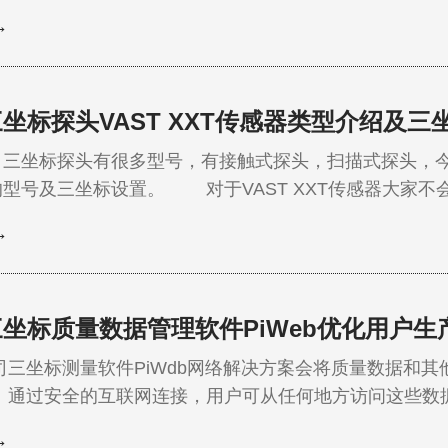
案例，来自ThyssenKrupp Rothe Erde公司的大工件测量机应用案例。
→
 Erde是当今世界领先的快速定向轴承，如滚珠和滚柱连接件的制造商，
坐标探头VAST XXT传感器类型介绍及三
坐标探头有很多型号，有接触式探头，扫描式探头，今天我
号及三坐标设置。 对于VAST XXT传感器大家不会陌生。 样子如下
扫描式探头(既可以打点测量，又可以扫描测量)。关于这
→
蔡司VAST XXT探头扫描过程测力演示 VAST XXT传感器常见的和
配置： CON…
坐标质量数据管理软件PiWeb优化用户生
坐标测量软件PiWdb网络解决方案会将质量数据和其
以报告的方
。也就是说，无论用户身处何处，皆能实时访问不同厂家
→