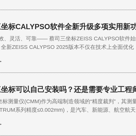
在组装过程中都有严格的尺寸要求去保证每一步装配后产
接器失效痛点 连接器在…
坐标CALYPSO软件全新升级多项实用新
活、可靠—— 蔡司三坐标ZEISS CALYPSO软
全新ZEISS CALYPSO 2025版本不仅在技术上全面
用新功能改进，助力您轻松应对复杂测量任务。 优化的GD&T 库 蔡司三坐
→
EISS CALYPSO 2025进一步优化了几何尺寸与…
三坐标可以自己安装吗？还是需要专业工程
测量仪(CMM)作为高端制造领域的“精度裁判”，其测
CTRUM系列精度≤0.002mm)，是汽车、新能源、航空
。然而，许多企业在采购后常陷入一个误区：“安装不就是
→
安装远非“物理放置”，而是针对高精度属性的系统性调试
性能发挥、避免长…