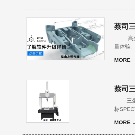
零部件
信号连
蔡司三
高效、灵
量体验。
带来多项实
MORE 
标软件Z
蔡司
三坐标
标SPE
心设备
MORE 
坐标的
保设备