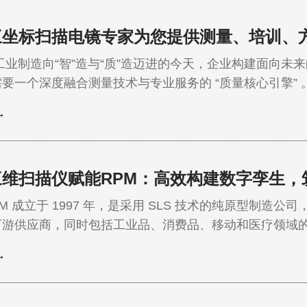
三坐标扫描电镜专家为您提供测量、培训、
制造向“智”造与“质”造迈进的今天，企业构建面向未
一个深度融合测量技术与专业服务的 “质量核心引擎” 。蔡司通过遍布全国的质量卓
和旗舰展示中心，致力于向客户提供专业的产品检测，系
→
方案，以优质、快速的服务响应，成为客户身边触手可及
续动力。 蔡司…
三维扫描仪赋能RPM：高效构建数字孪生，
997 年，是采用 SLS 技术的纯原型制造公司，客户涵盖奥迪、宝马等头部车
下游供应商，同时包括工业品、消费品、移动和医疗领域
，探寻RPM公司在一众竞争者中保持竞争力的秘密。由其
→
件质量、落地产品创意。 01 为何选择蔡
扫描仪…