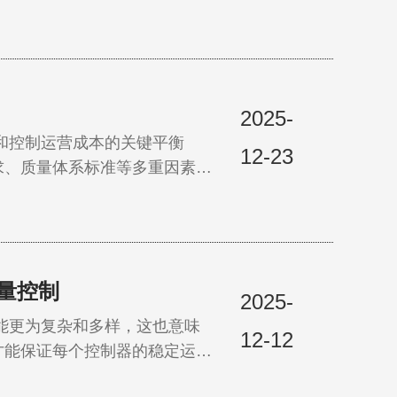
25年12月25日，“点亮梦
是公益行自2023年启动以来
2025-
控制运营成本的关键平衡
12-23
求、质量体系标准等多重因素影
根据实际应用场景进行调整。高
至12-18个月。科学的校准频
量控制
2025-
更为复杂和多样，这也意味
12-12
才能保证每个控制器的稳定运
。作为一个复杂装配体，其每个