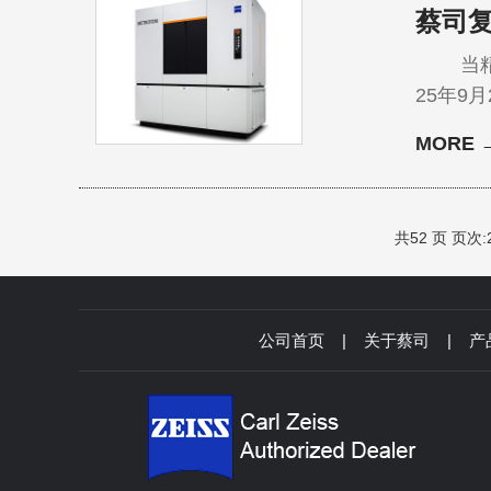
蔡司复
当精密
25年9
制造技术
MORE 
位，邀
计、生
共52 页 页次:2
公司首页
|
关于蔡司
|
产