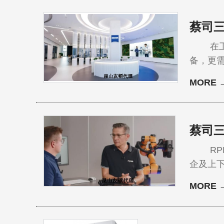
蔡司
在工业
备，更需要
越中心
MORE 
务解决
注入持
蔡司
RPM 成立于 1
企及上
RPM
MORE 
司三维扫描仪 ZEISS ScanCobot把控增材制造零
司三维