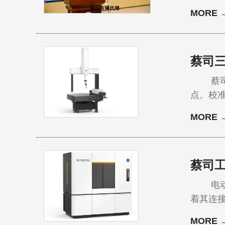
光学共同
MORE 
想之光—
的二次
蔡司
蔡司三
点。校
响。通
MORE 
精度测量
次制定能
蔡司
电动汽
着其连
行。而
MORE 