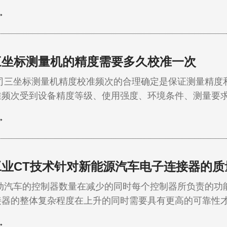
点燃的科学之光，已真正照进了青少年的探索实践。 20
→
—科普直通车”青少年科教公益行在东莞迎来年度收官。这
升级之旅，从江西上饶宇瞳学校启航，…
三坐标测量机的精度需要多久校准一次
坐标测量机精度校准频次的合理确定是保证测量精度和
准频次受到设备精度等级、使用强度、环境条件、测量要
常情况下校准周期设定在6-12个月较为合理，但具体需要
→
应用建议缩短至3-6个月，而稳定环境下的常规测量可延长
够在保证测量质量的前提下降低20-4…
工业CT技术针对新能源汽车电子连接器的质
车的控制器数量在减少的同时每个控制器所负责的功能
接器的整体复杂程度在上升的同时需要具有更高的可靠性
一个信号连接器需要关注的质量问题不仅仅是外观层面的
→