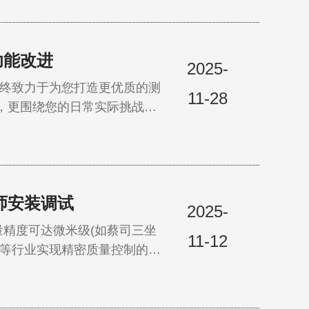
品质量都能与设计目标符合。
功能改进
2025-
件始终致力于为您打造更优质的测
11-28
优化，更围绕您的日常实际挑战，
师安装调试
2025-
量精度可达微米级(如蔡司三坐
11-12
航天等行业实现精密质量控制的核
把设备摆好通电?”事实上，三
工程——专业人员的参与，是确