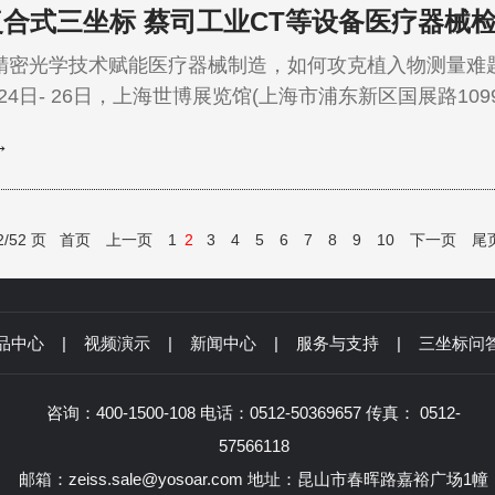
合式三坐标 蔡司工业CT等设备医疗器械
光学技术赋能医疗器械制造，如何攻克植入物测量难题、
月24日- 26日，上海世博展览馆(上海市浦东新区国展路1099
展览会即将启幕。蔡司工业质量解决方案携重磅设备与定制化方
→
您共赴这场聚焦医疗质量检测的行业盛宴! 本次展会，
产…
/52 页
首页
上一页
1
2
3
4
5
6
7
8
9
10
下一页
尾
品中心
|
视频演示
|
新闻中心
|
服务与支持
|
三坐标问
咨询：400-1500-108 电话：0512-50369657 传真： 0512-
57566118
邮箱：zeiss.sale@yosoar.com 地址：昆山市春晖路嘉裕广场1幢