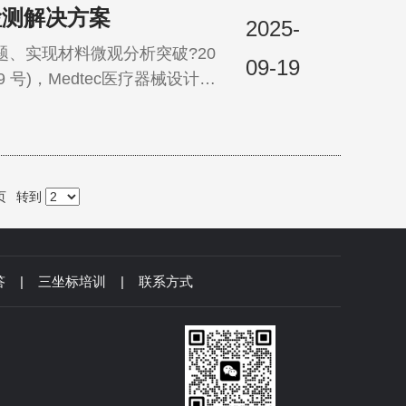
检测解决方案
2025-
实现材料微观分析突破?20
09-19
 号)，Medtec医疗器械设计与
案亮相 H1-1D102 展
蔡司深度覆盖医疗器械研发设
页
转到
答
|
三坐标培训
|
联系方式