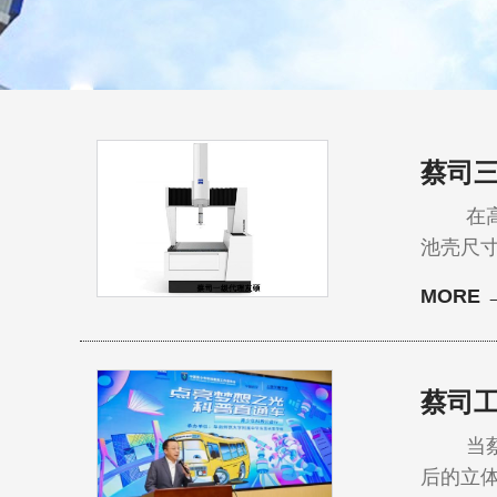
蔡司
在高端
池壳尺
而，不少
MORE 
耗未被及时关注。 一、为什么易损件是
依赖于
蔡司工
当蔡司
后的立