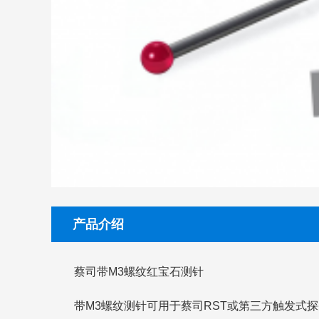
产品介绍
蔡司带M3螺纹红宝石测针
带M3螺纹测针可用于蔡司RST或第三方触发式探