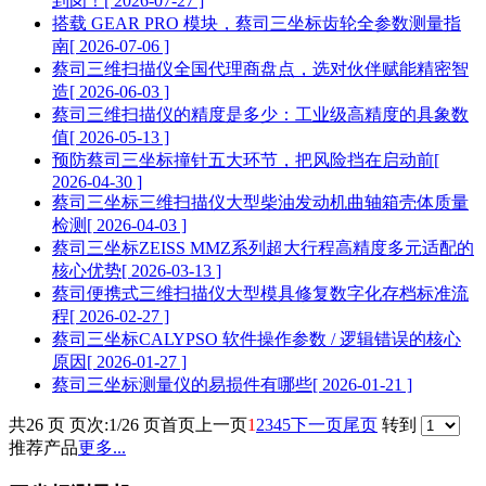
到岗！
[ 2026-07-27 ]
搭载 GEAR PRO 模块，蔡司三坐标齿轮全参数测量指
南
[ 2026-07-06 ]
蔡司三维扫描仪全国代理商盘点，选对伙伴赋能精密智
造
[ 2026-06-03 ]
蔡司三维扫描仪的精度是多少：工业级高精度的具象数
值
[ 2026-05-13 ]
预防蔡司三坐标撞针五大环节，把风险挡在启动前
[
2026-04-30 ]
蔡司三坐标三维扫描仪大型柴油发动机曲轴箱壳体质量
检测
[ 2026-04-03 ]
蔡司三坐标ZEISS MMZ系列超大行程高精度多元适配的
核心优势
[ 2026-03-13 ]
蔡司便携式三维扫描仪大型模具修复数字化存档标准流
程
[ 2026-02-27 ]
蔡司三坐标CALYPSO 软件操作参数 / 逻辑错误的核心
原因
[ 2026-01-27 ]
蔡司三坐标测量仪的易损件有哪些
[ 2026-01-21 ]
共26 页 页次:1/26 页
首页
上一页
1
2
3
4
5
下一页
尾页
转到
推荐产品
更多...