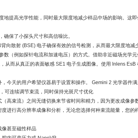
最大限度地提高光学性能，同时最大限度地减少样品中场的影响。这
技术，确保了小探头尺寸和高信噪比。
 (SE) 和背向散射 (BSE) 电子确保有效的信号检测，从而最大限
统参数（例如探针电流和加速电压）的方式。借助非近磁场光学
取信息，从而从真正的表面敏感 SE1 电子生成图像。使用 Inlen
今天的用户希望仪器易于设置和操作。 Gemini 2 光学器件
备双聚光镜，可连续调节束流，同时保持光斑尺寸优化
式（高束流）之间无缝切换来节省时间和精力，因为更改成像参
密度进行高分辨率成像和分析，无论您选择何种束流能量，您的样
成像甚至磁性样品
内可变压力或 NanoVP